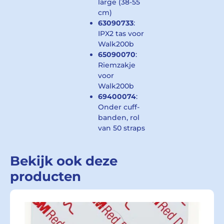
large (38-55
cm)
63090733
:
IPX2 tas voor
Walk200b
65090070
:
Riemzakje
voor
Walk200b
69400074
:
Onder cuff-
banden, rol
van 50 straps
Bekijk ook deze
producten