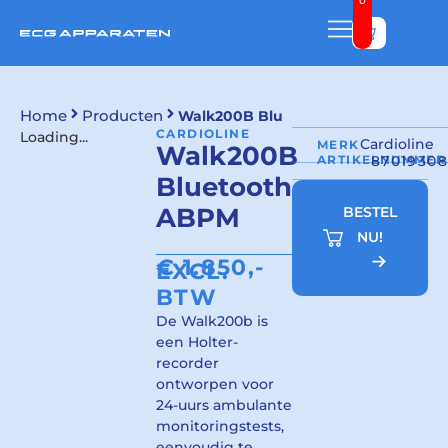
0
Bekijk w
Home
Producten
Walk200B Bluetooth ABPM
CARDIOLINE
Loading...
Cardioline
MERK
Walk200B
ARTIKELNUMMER
8701930
Bluetooth
ABPM
BESTEL
NU!
€
1.850,-
EXCL.
BTW
De Walk200b is
een Holter-
recorder
ontworpen voor
24-uurs ambulante
monitoringstests,
eenvoudig te