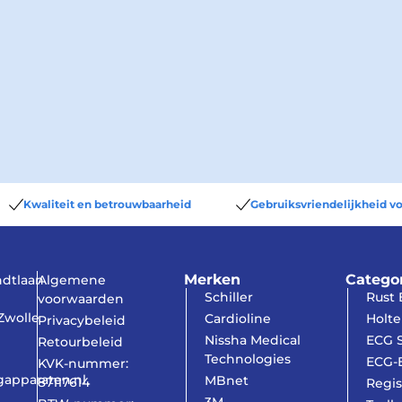
Kwaliteit en betrouwbaarheid
Gebruiksvriendelijkheid vo
Merken
Catego
dtlaan
Algemene
Schiller
Rust
voorwaarden
Zwolle
Cardioline
Holte
Privacybeleid
Nissha Medical
ECG S
Retourbeleid
Technologies
ECG-E
KVK-nummer:
gapparaten.nl
MBnet
87117614
Regis