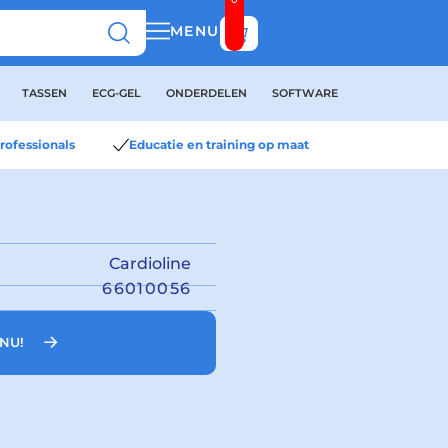
Bekijk winkelwagen
MENU
TASSEN
ECG-GEL
ONDERDELEN
SOFTWARE
rofessionals
Educatie en training op maat
Cardioline
66010056
NU!