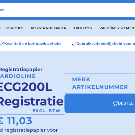
-ELEKTRODES
REGISTRATIEPAPIER
TROLLEY'S
VACUÜMSYSTEMEN
Kwaliteit en betrouwbaarheid
Gebruiksvriendelijkheid voor p
egistratiepapier
ARDIOLINE
MERK
ECG200L
ARTIKELNUMMER
Registratiepapier
BESTEL 
EXCL. BTW
€
11,03
ol registratiepapier voor