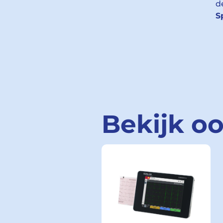
d
S
Bekijk o