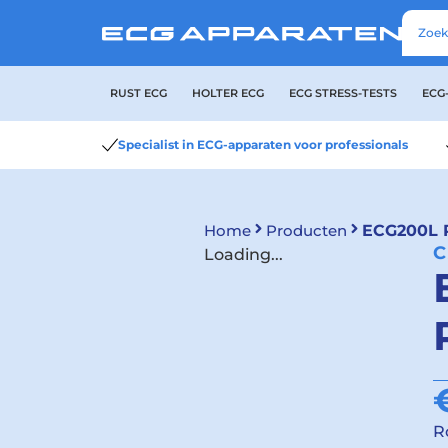
RUST ECG
HOLTER ECG
ECG STRESS-TESTS
ECG
Specialist in ECG-apparaten voor professionals
Home
Producten
ECG200L R
C
Loading...
R