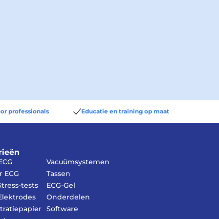
or professionals
Educatie en training op maat
rieën
 ECG
Vacuümsystemen
r ECG
Tassen
tress-tests
ECG-Gel
lektrodes
Onderdelen
tratiepapier
Software