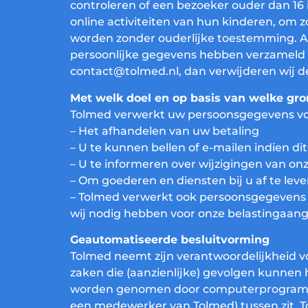
controleren of een bezoeker ouder dan 16 i
online activiteiten van hun kinderen, om
worden zonder ouderlijke toestemming. Al
persoonlijke gegevens hebben verzameld 
contact@tolmed.nl, dan verwijderen wij de
Met welk doel en op basis van welke gr
Tolmed verwerkt uw persoonsgegevens vo
– Het afhandelen van uw betaling
– U te kunnen bellen of e-mailen indien di
– U te informeren over wijzigingen van o
– Om goederen en diensten bij u af te lev
– Tolmed verwerkt ook persoonsgegevens als
wij nodig hebben voor onze belastingaangi
Geautomatiseerde besluitvorming
Tolmed neemt zijn verantwoordelijkheid v
zaken die (aanzienlijke) gevolgen kunnen 
worden genomen door computerprogramma’
een medewerker van Tolmed) tussen zit. 