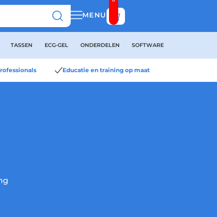
Bekijk winkelwagen
MENU
TASSEN
ECG-GEL
ONDERDELEN
SOFTWARE
rofessionals
Educatie en training op maat
ing