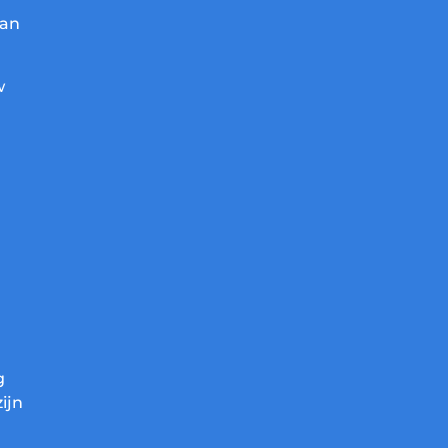
van
w
g
ijn