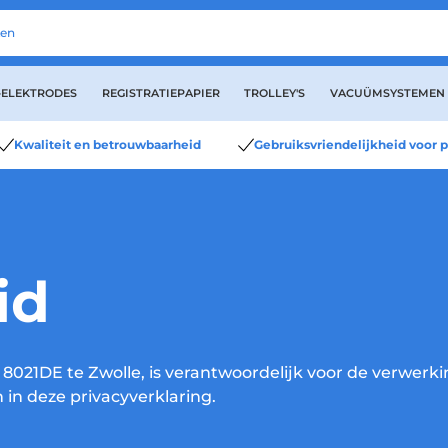
-ELEKTRODES
REGISTRATIEPAPIER
TROLLEY'S
VACUÜMSYSTEMEN
Kwaliteit en betrouwbaarheid
Gebruiksvriendelijkheid voor p
id
8021DE te Zwolle, is verantwoordelijk voor de verwerk
n deze privacyverklaring.