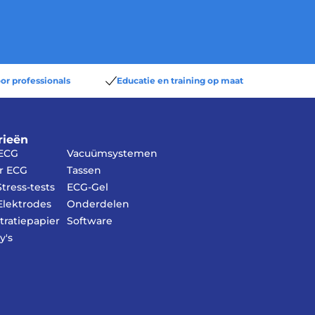
or professionals
Educatie en training op maat
rieën
 ECG
Vacuümsystemen
r ECG
Tassen
tress-tests
ECG-Gel
lektrodes
Onderdelen
tratiepapier
Software
y's