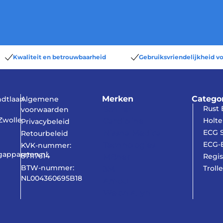
Kwaliteit en betrouwbaarheid
Gebruiksvriendelijkheid vo
Merken
Catego
dtlaan
Algemene
Rust
Schiller
voorwaarden
Zwolle
Holte
Cardioline
Privacybeleid
ECG S
Nissha Medical
Retourbeleid
ECG-E
Technologies
KVK-nummer:
gapparaten.nl
87117614
Regis
MBnet
BTW-nummer:
Trolle
3M
NL004360695B18
Ambu
Welch Allyn