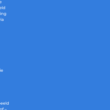
e
eld
ming
ia
ie
beeld
of –