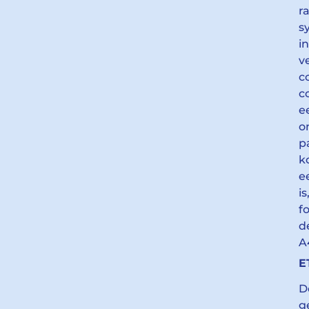
r
s
i
v
c
c
e
o
p
k
e
i
f
d
A
E
D
g