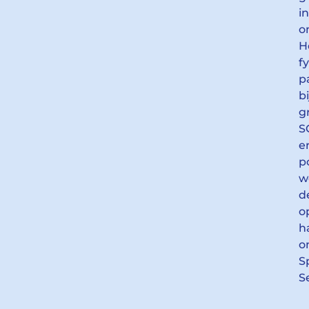
i
o
H
f
p
b
g
S
e
p
w
d
o
h
o
S
S