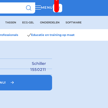
Bekijk winkelwagen
MENU
TASSEN
ECG-GEL
ONDERDELEN
SOFTWARE
rofessionals
Educatie en training op maat
Schiller
1550211
NU!