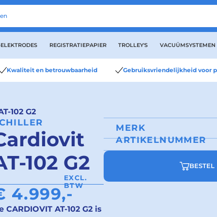
-ELEKTRODES
REGISTRATIEPAPIER
TROLLEY'S
VACUÜMSYSTEMEN
Kwaliteit en betrouwbaarheid
Gebruiksvriendelijkheid voor p
AT-102 G2
CHILLER
MERK
Cardiovit
ARTIKELNUMMER
AT-102 G2
BESTEL 
EXCL.
BTW
€
4.999,-
e CARDIOVIT AT-102 G2 is