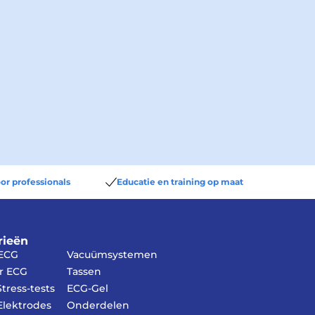
or professionals
Educatie en training op maat
rieën
 ECG
Vacuümsystemen
r ECG
Tassen
tress-tests
ECG-Gel
lektrodes
Onderdelen