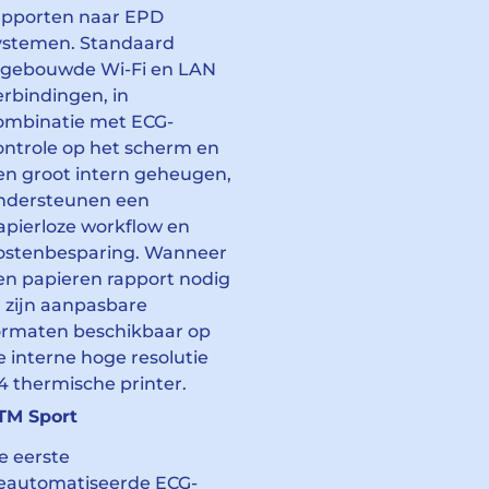
apporten naar EPD
ystemen. Standaard
ngebouwde Wi-Fi en LAN
erbindingen, in
ombinatie met ECG-
ontrole op het scherm en
en groot intern geheugen,
ndersteunen een
apierloze workflow en
ostenbesparing. Wanneer
en papieren rapport nodig
s, zijn aanpasbare
ormaten beschikbaar op
e interne hoge resolutie
4 thermische printer.
TM Sport
e eerste
eautomatiseerde ECG-