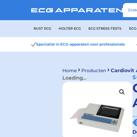
RUST ECG
HOLTER ECG
ECG STRESS-TESTS
ECG
Specialist in ECG-apparaten voor professionals
Home
Producten
Cardiovit 
S
Loading...
D