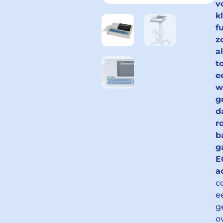
v
k
f
z
a
t
e
w
g
d
r
b
g
E
a
c
e
g
o