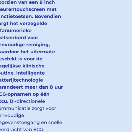
oorzien van een 8 inch
leurentouchscreen met
unctietoetsen. Bovendien
orgt het verzegelde
lfanumerieke
oetsenbord voor
envoudige reiniging,
aardoor het uitermate
eschikt is voor de
agelijkse klinische
outine. Intelligente
atterijtechnologie
arandeert meer dan 8 uur
CG-opnamen op één
ccu.
BI-directionele
ommunicatie zorgt voor
envoudige
egevenstoegang en snelle
verdracht van ECG-