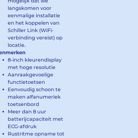
mogelijk dat we
langskomen voor
eenmalige installatie
en het koppelen van
Schiller Link (WiFi-
verbinding vereist) op
locatie.
enmerken
8-inch kleurendisplay
met hoge resolutie
Aanraakgevoelige
functietoetsen
Eenvoudig schoon te
maken alfanumeriek
toetsenbord
Meer dan 8 uur
batterijcapaciteit met
ECG-afdruk
Rustritme opname tot