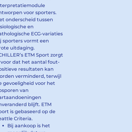
nterpretatiemodule
ntworpen voor sporters.
et onderscheid tussen
ysiologische en
athologische ECG-variaties
ij sporters vormt een
rote uitdaging.
CHILLER’s ETM Sport zorgt
rvoor dat het aantal fout-
ositieve resultaten kan
orden verminderd, terwijl
e gevoeligheid voor het
psporen van
artaandoeningen
nveranderd blijft. ETM
port is gebaseerd op de
eattle Criteria.
Bij aankoop is het