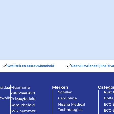
Kwaliteit en betrouwbaarheid
Gebruiksvriendelijkheid vo
Merken
Catego
dtlaan
Algemene
Schiller
Rust
voorwaarden
Zwolle
Cardioline
Holte
Privacybeleid
Nissha Medical
ECG S
Retourbeleid
Technologies
ECG-E
KVK-nummer: