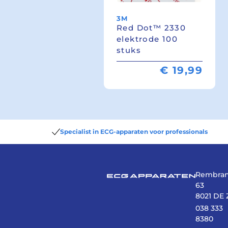
3M
Red Dot™ 2330
elektrode 100
stuks
€
19,99
Specialist in ECG-apparaten voor professionals
Rembran
63
8021 DE 
038 333
8380