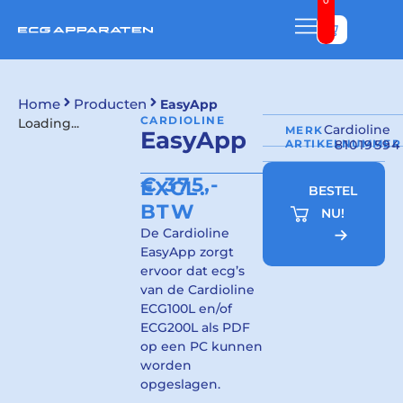
0
Bekijk w
Home
Producten
EasyApp
CARDIOLINE
Loading...
Cardioline
MERK
EasyApp
ARTIKELNUMMER
81019594
€
375,-
EXCL.
BESTEL
BTW
NU!
De Cardioline
EasyApp zorgt
ervoor dat ecg’s
van de Cardioline
ECG100L en/of
ECG200L als PDF
op een PC kunnen
worden
opgeslagen.