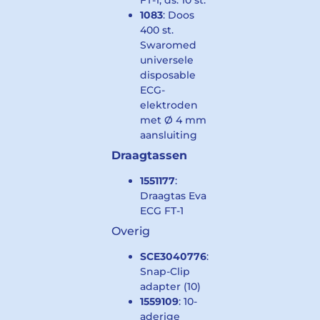
FT-1, ds. 10 st.
1083
: Doos
400 st.
Swaromed
universele
disposable
ECG-
elektroden
met Ø 4 mm
aansluiting
Draagtassen
1551177
:
Draagtas Eva
ECG FT-1
Overig
SCE3040776
:
Snap-Clip
adapter (10)
1559109
: 10-
aderige