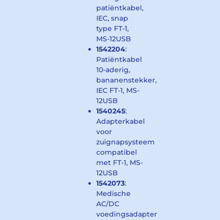
patiëntkabel,
IEC, snap
type FT-1,
MS-12USB
1542204
:
Patiëntkabel
10-aderig,
bananenstekker,
IEC FT-1, MS-
12USB
1540245
:
Adapterkabel
voor
zuignapsysteem
compatibel
met FT-1, MS-
12USB
1542073
:
Medische
AC/DC
voedingsadapter