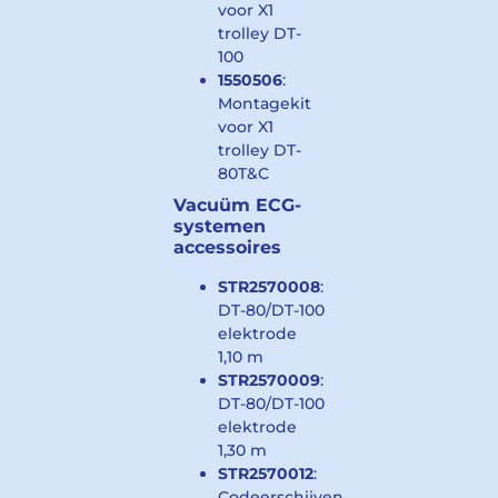
voor X1
trolley DT-
100
1550506
:
Montagekit
voor X1
trolley DT-
80T&C
Vacuüm ECG-
systemen
accessoires
STR2570008
:
DT-80/DT-100
elektrode
1,10 m
STR2570009
:
DT-80/DT-100
elektrode
1,30 m
STR2570012
:
Codeerschijven