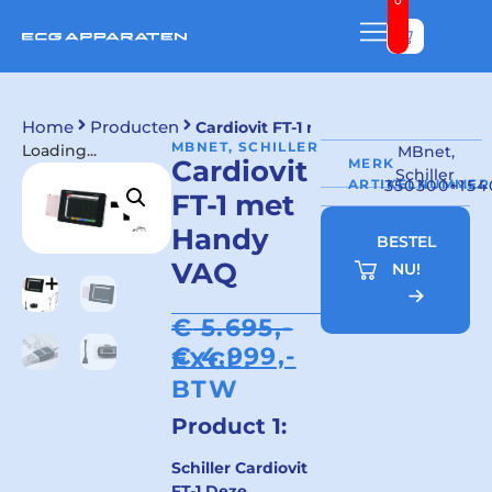
0
Bekijk w
Home
Producten
Cardiovit FT-1 met Handy VAQ
MBNET, SCHILLER
Loading...
MBnet,
Cardiovit
MERK
Schiller
ARTIKELNUMMER
350300+154
FT-1 met
Handy
BESTEL
VAQ
NU!
€
5.695,-
€
4.999,-
EXCL.
BTW
Product 1:
Schiller Cardiovit
FT-1
Deze