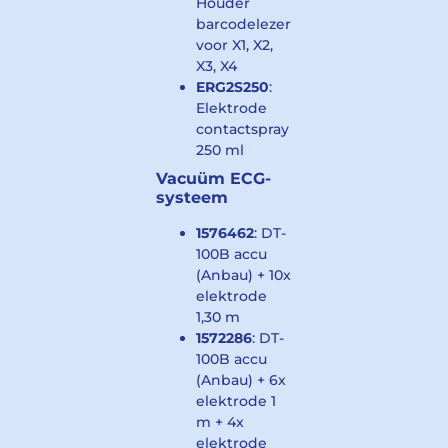
Houder
barcodelezer
voor X1, X2,
X3, X4
ERG2S250
:
Elektrode
contactspray
250 ml
Vacuüm ECG-
systeem
1576462
: DT-
100B accu
(Anbau) + 10x
elektrode
1,30 m
1572286
: DT-
100B accu
(Anbau) + 6x
elektrode 1
m + 4x
elektrode