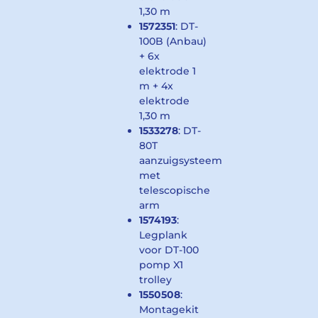
1,30 m
1572351
: DT-
100B (Anbau)
+ 6x
elektrode 1
m + 4x
elektrode
1,30 m
1533278
: DT-
80T
aanzuigsysteem
met
telescopische
arm
1574193
:
Legplank
voor DT-100
pomp X1
trolley
1550508
:
Montagekit