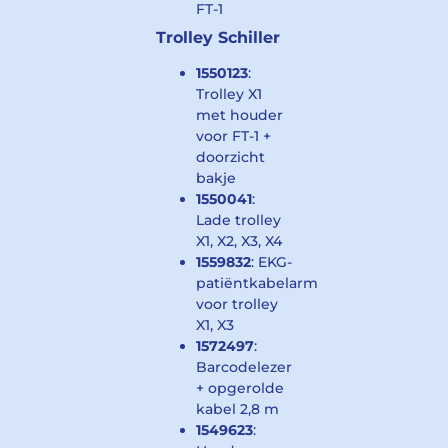
FT-1
Trolley Schiller
1550123
:
Trolley X1
met houder
voor FT-1 +
doorzicht
bakje
1550041
:
Lade trolley
X1, X2, X3, X4
1559832
: EKG-
patiëntkabelarm
voor trolley
X1, X3
1572497
:
Barcodelezer
+ opgerolde
kabel 2,8 m
1549623
: