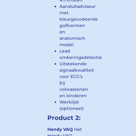
4 minuten
Aansluitadviseur
met
kleurgecodeerde
golfvormen
en
anatomisch
model
Lead
omkeringsdetectie
Uitstekende
signaalkwaliteit
voor ECG’s
bij
volwassenen
en kinderen
Werklijst
(optioneel)
Product 2:
Handy VAQ
Het
Handy VAQ