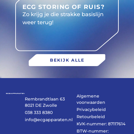
ECG STORING OF RUIS?
Zo krijg je die strakke basislijn
weer terug!
BEKIJK ALLE
Algemene
Rembrandtlaan 63
voorwaarden
8021 DE Zwolle
Privacybeleid
038 333 8380
Retourbeleid
info@ecgapparaten.nl
KVK-nummer: 87117614
BTW-nummer: