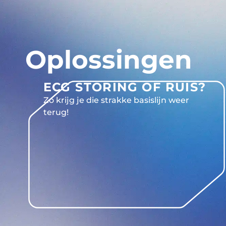
Oplossingen
ECG STORING OF RUIS?
Zo krijg je die strakke basislijn weer
terug!