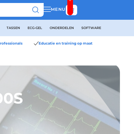
Bekijk winkelwagen
MENU
TASSEN
ECG-GEL
ONDERDELEN
SOFTWARE
rofessionals
Educatie en training op maat
00S