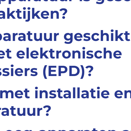
aktijken?
paratuur geschikt
t elektronische
siers (EPD)?
 met installatie e
ratuur?