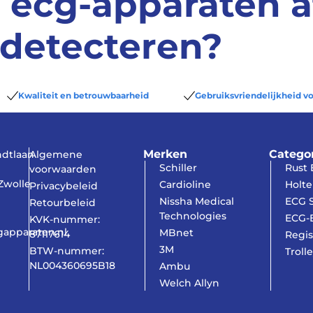
e ecg-apparaten 
 detecteren?
Kwaliteit en betrouwbaarheid
Gebruiksvriendelijkheid vo
Merken
Catego
dtlaan
Algemene
Schiller
Rust
voorwaarden
Zwolle
Cardioline
Holte
Privacybeleid
Nissha Medical
ECG S
Retourbeleid
Technologies
ECG-E
KVK-nummer:
gapparaten.nl
MBnet
87117614
Regis
3M
BTW-nummer:
Trolle
NL004360695B18
Ambu
Welch Allyn