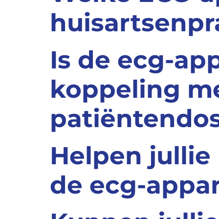
huisartsenpr
Is de ecg-ap
koppeling me
patiëntendos
Helpen jullie
de ecg-appa