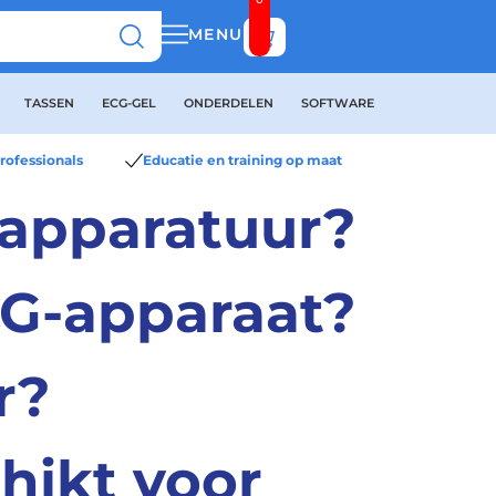
Bekijk winkelwagen
MENU
TASSEN
ECG-GEL
ONDERDELEN
SOFTWARE
rofessionals
Educatie en training op maat
g-apparatuur?
CG-apparaat?
r?
hikt voor