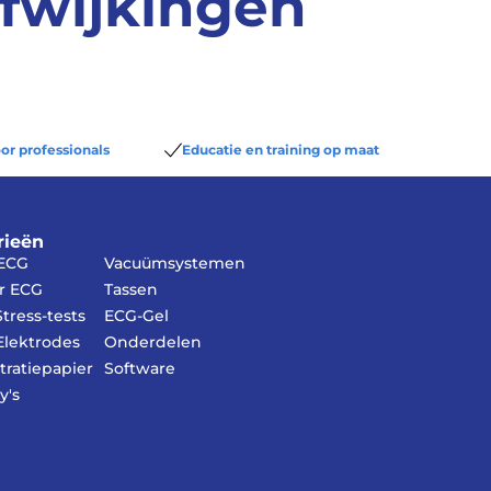
afwijkingen
or professionals
Educatie en training op maat
rieën
 ECG
Vacuümsystemen
r ECG
Tassen
tress-tests
ECG-Gel
lektrodes
Onderdelen
tratiepapier
Software
y's