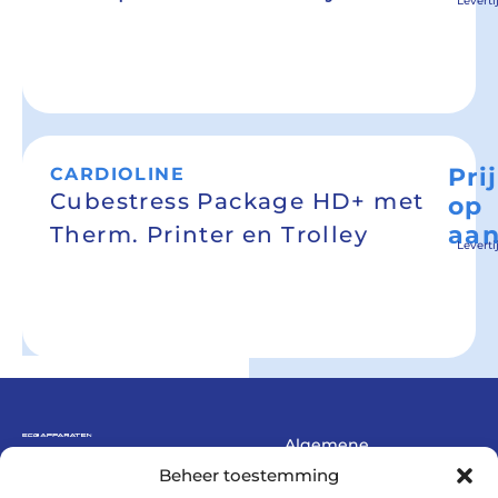
Levert
Pri
CARDIOLINE
Cubestress Package HD+ met
op
aan
Therm. Printer en Trolley
Levert
Algemene
Rembrandtlaan 63
voorwaarden
Beheer toestemming
8021 DE Zwolle
Privacybeleid